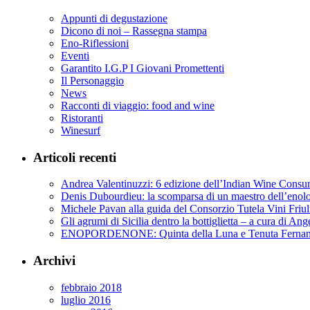
Appunti di degustazione
Dicono di noi – Rassegna stampa
Eno-Riflessioni
Eventi
Garantito I.G.P I Giovani Promettenti
Il Personaggio
News
Racconti di viaggio: food and wine
Ristoranti
Winesurf
Articoli recenti
Andrea Valentinuzzi: 6 edizione dell’Indian Wine Cons
Denis Dubourdieu: la scomparsa di un maestro dell’enol
Michele Pavan alla guida del Consorzio Tutela Vini Friul
Gli agrumi di Sicilia dentro la bottiglietta – a cura di Ang
ENOPORDENONE: Quinta della Luna e Tenuta Fernan
Archivi
febbraio 2018
luglio 2016