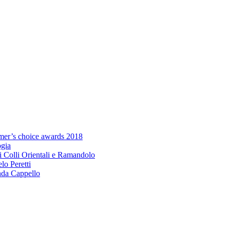
umer’s choice awards 2018
ogia
i Colli Orientali e Ramandolo
elo Peretti
da Cappello