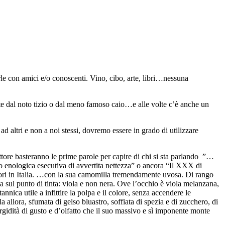
rle con amici e/o conoscenti. Vino, cibo, arte, libri…nessuna
tte dal noto tizio o dal meno famoso caio…e alle volte c’è anche un
d altri e non a noi stessi, dovremo essere in grado di utilizzare
settore basteranno le prime parole per capire di chi si sta parlando ”…
enologica esecutiva di avvertita nettezza” o ancora “Il XXX di
liori in Italia. …con la sua camomilla tremendamente uvosa. Di rango
ca sul punto di tinta: viola e non nera. Ove l’occhio è viola melanzana,
nica utile a infittire la polpa e il colore, senza accendere le
allora, sfumata di gelso bluastro, soffiata di spezia e di zucchero, di
rgidità di gusto e d’olfatto che il suo massivo e sì imponente monte