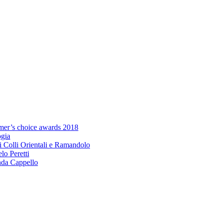
umer’s choice awards 2018
ogia
i Colli Orientali e Ramandolo
elo Peretti
da Cappello