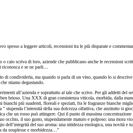
ovo spesso a leggere articoli, recensioni tra le più disparate e commenta
io o caio scriva di loro, aziende che pubblicano anche le recensioni scri
 ci riconosca e se ne parli…
o di condividerla, ma quando si parla di un vino, quando lo si descrive a
iò che stiamo degustando.
rimenti all’azienda e soprattutto al tale che scrive. Per gli addetti del 
n brioso. Una XXX di gran consistenza viticola, morbida, dalla mano 
 bianchi più suadenti, floreali e speziati, fra le fragranze bianche mig
” stupenda l’intensità della sua dolcezza olfattiva, che anzitutto si gio
ca che un rosso può attingere. Qui il punto di massima concentrazione tan
 suo occhio, il suo gusto, stupendamente maturo e polposo: una mora viola 
o dell’integrità del suo aroma: una nitidezza enologica, una novità e tu
iunta da souplesse e morbidezza…”