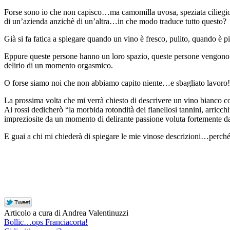
Forse sono io che non capisco…ma camomilla uvosa, speziata ciliegio
di un’azienda anzichè di un’altra…in che modo traduce tutto questo?
Già si fa fatica a spiegare quando un vino è fresco, pulito, quando è più
Eppure queste persone hanno un loro spazio, queste persone vengono pag
delirio di un momento orgasmico.
O forse siamo noi che non abbiamo capito niente…e sbagliato lavoro!
La prossima volta che mi verrà chiesto di descrivere un vino bianco co
Ai rossi dedicherò “la morbida rotondità dei flanellosi tannini, arricch
impreziosite da un momento di delirante passione voluta fortemente da
E guai a chi mi chiederà di spiegare le mie vinose descrizioni…perché 
Articolo a cura di Andrea Valentinuzzi
Bollic…ops Franciacorta!