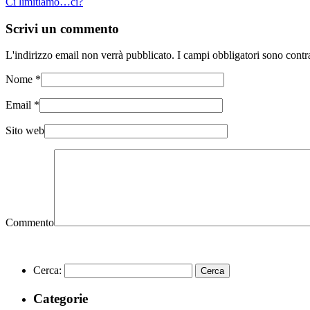
Ci limitiamo…ci?
Scrivi un commento
L'indirizzo email non verrà pubblicato. I campi obbligatori sono cont
Nome
*
Email
*
Sito web
Commento
Cerca:
Categorie