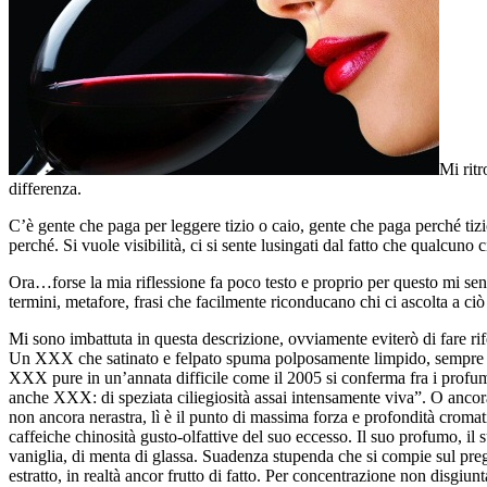
Mi ritr
differenza.
C’è gente che paga per leggere tizio o caio, gente che paga perché tiz
perché. Si vuole visibilità, ci si sente lusingati dal fatto che qualcuno
Ora…forse la mia riflessione fa poco testo e proprio per questo mi sent
termini, metafore, frasi che facilmente riconducano chi ci ascolta a c
Mi sono imbattuta in questa descrizione, ovviamente eviterò di fare rife
Un XXX che satinato e felpato spuma polposamente limpido, sempre be
XXX pure in un’annata difficile come il 2005 si conferma fra i profumi
anche XXX: di speziata ciliegiosità assai intensamente viva”. O ancora 
non ancora nerastra, lì è il punto di massima forza e profondità cromati
caffeiche chinosità gusto-olfattive del suo eccesso. Il suo profumo, il
vaniglia, di menta di glassa. Suadenza stupenda che si compie sul pregi
estratto, in realtà ancor frutto di fatto. Per concentrazione non disg