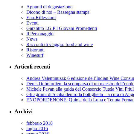
Appunti di degustazione
Dicono di noi – Rassegna stampa
Eno-Riflessioni
Eventi
Garantito I.G.P I Giovani Promettenti
Il Personaggio
News
Racconti di viaggio: food and wine
Ristoranti
Winesurf
Articoli recenti
Andrea Valentinuzzi: 6 edizione dell’Indian Wine Cons
Denis Dubourdieu: la scomparsa di un maestro dell’enol
Michele Pavan alla guida del Consorzio Tutela Vini Friul
Gli agrumi di Sicilia dentro la bottiglietta – a cura di Ang
ENOPORDENONE: Quinta della Luna e Tenuta Fernan
Archivi
febbraio 2018
luglio 2016
marzo 2016