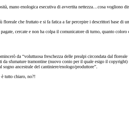
sità, mano enologica esecutiva di avvertita nettezza…cosa vogliono di
 floreale che fruttato e si fa fatica a far percepire i descrittori base d
ate, cercate e non ha colpa il comunicatore di turno, quanto coloro che 
mincerò da “voluttuosa freschezza delle prealpi circondata dal floreale 
iti da sfumature tramontine (nuovo conio per il quale esigo il copyright) 
l sogno ancestrale del cantiniere/enologo/produttore”.
è tutto chiaro, no?!