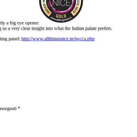
ly a big eye opener.
s a very clear insight into what the Indian palate prefers.
sting panel:
http://www.allthingsnice.in/iwcca.php
rassegnati
*