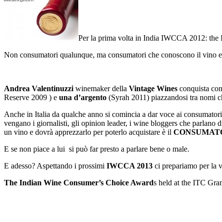
Per la prima volta in India IWCCA 2012: the 
Non consumatori qualunque, ma consumatori che conoscono il vino e 
Andrea Valentinuzzi
winemaker della
Vintage Wines
conquista con
Reserve 2009 ) e
una d’argento
(Syrah 2011) piazzandosi tra nomi c
Anche in Italia da qualche anno si comincia a dar voce ai consumator
vengano i giornalisti, gli opinion leader, i wine bloggers che parlano
un vino e dovrà apprezzarlo per poterlo acquistare è il
CONSUMAT
E se non piace a lui si può far presto a parlare bene o male.
E adesso? Aspettando i prossimi
IWCCA 2013
ci prepariamo per la
The Indian Wine Consumer’s Choice Award
s held at the ITC Gra