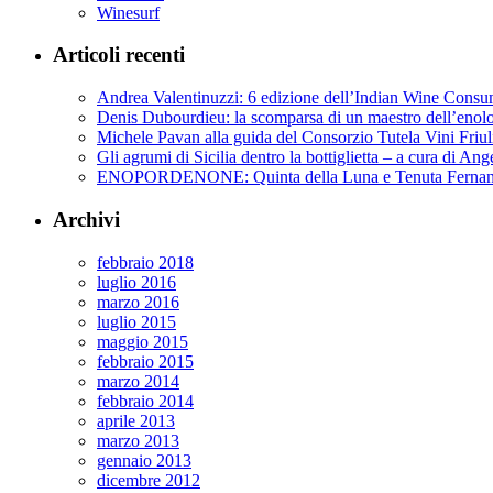
Winesurf
Articoli recenti
Andrea Valentinuzzi: 6 edizione dell’Indian Wine Cons
Denis Dubourdieu: la scomparsa di un maestro dell’enol
Michele Pavan alla guida del Consorzio Tutela Vini Friul
Gli agrumi di Sicilia dentro la bottiglietta – a cura di Ang
ENOPORDENONE: Quinta della Luna e Tenuta Fernan
Archivi
febbraio 2018
luglio 2016
marzo 2016
luglio 2015
maggio 2015
febbraio 2015
marzo 2014
febbraio 2014
aprile 2013
marzo 2013
gennaio 2013
dicembre 2012