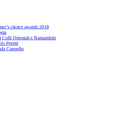
umer’s choice awards 2018
ogia
i Colli Orientali e Ramandolo
elo Peretti
da Cappello