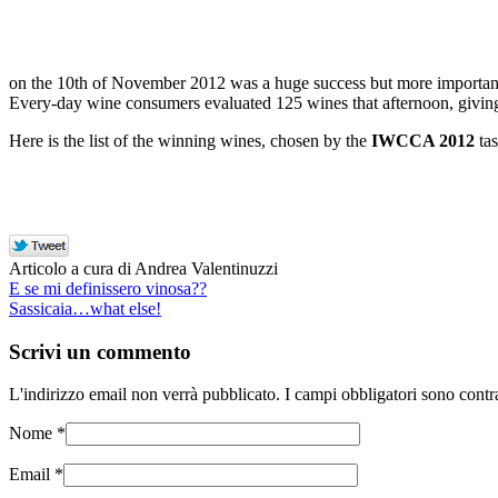
on the 10th of November 2012 was a huge success but more important
Every-day wine consumers evaluated 125 wines that afternoon, giving u
Here is the list of the winning wines, chosen by the
IWCCA 2012
ta
Articolo a cura di Andrea Valentinuzzi
E se mi definissero vinosa??
Sassicaia…what else!
Scrivi un commento
L'indirizzo email non verrà pubblicato. I campi obbligatori sono cont
Nome
*
Email
*