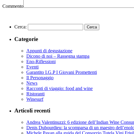
Commento
Cerca:
Categorie
Appunti di degustazione
Dicono di noi – Rassegna stampa
Eno-Riflessioni
Eventi
Garantito I.G.P I Giovani Promettenti
Il Personaggio
News
Racconti di viaggio: food and wine
Ristoranti
Winesurf
Articoli recenti
Andrea Valentinuzzi: 6 edizione dell’Indian Wine Cons
Denis Dubourdieu: la scomparsa di un maestro dell’enol
Michele Pavan alla guida del Consorzio Tutela Vini Friul