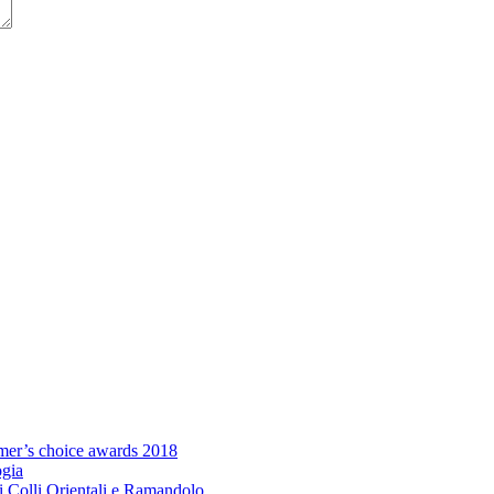
umer’s choice awards 2018
ogia
i Colli Orientali e Ramandolo