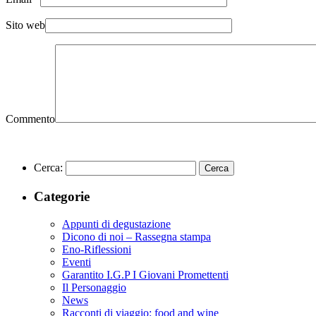
Sito web
Commento
Cerca:
Categorie
Appunti di degustazione
Dicono di noi – Rassegna stampa
Eno-Riflessioni
Eventi
Garantito I.G.P I Giovani Promettenti
Il Personaggio
News
Racconti di viaggio: food and wine