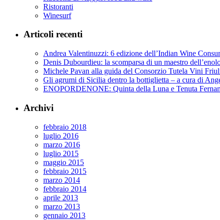
Ristoranti
Winesurf
Articoli recenti
Andrea Valentinuzzi: 6 edizione dell’Indian Wine Cons
Denis Dubourdieu: la scomparsa di un maestro dell’enol
Michele Pavan alla guida del Consorzio Tutela Vini Friul
Gli agrumi di Sicilia dentro la bottiglietta – a cura di Ang
ENOPORDENONE: Quinta della Luna e Tenuta Fernan
Archivi
febbraio 2018
luglio 2016
marzo 2016
luglio 2015
maggio 2015
febbraio 2015
marzo 2014
febbraio 2014
aprile 2013
marzo 2013
gennaio 2013