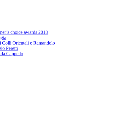
umer’s choice awards 2018
ogia
i Colli Orientali e Ramandolo
elo Peretti
da Cappello