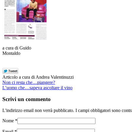
a cura di Guido
Montaldo
Articolo a cura di Andrea Valentinuzzi
Non ci resta che…piangere?
L’uomo che…sapeva ascoltare il vino
Scrivi un commento
L'indirizzo email non verrà pubblicato. I campi obbligatori sono cont
Nome
*
Email
*